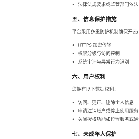
法律法规要求或监管部门依法
五、信息保护措施
平台采用多重防护机制确保开云(中
HTTPS 加密传输
权限分级与访问控制
系统审计与异常行为识别
六、用户权利
您拥有以下数据权利：
访问、更正、删除个人信息
申请注销账户或停止使用服务
关闭授权功能如位置服务或通
七、未成年人保护