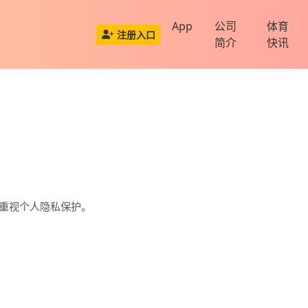
App
公司
体育
注册入口
简介
快讯
度重视个人隐私保护。