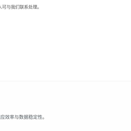
人可与我们联系处理。
响应效率与数据稳定性。